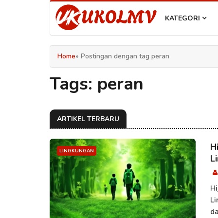
UKOLMV
KATEGORI
Home
» Postingan dengan tag peran
Tags: peran
ARTIKEL TERBARU
H
LINGKUNGAN
L
H
Li
da