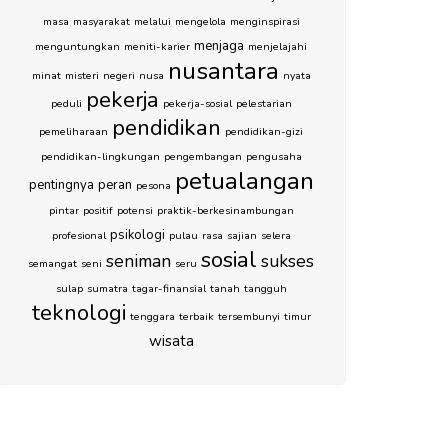
masa
masyarakat
melalui
mengelola
menginspirasi
menjaga
menguntungkan
meniti-karier
menjelajahi
nusantara
minat
misteri
negeri
nusa
nyata
pekerja
peduli
pekerja-sosial
pelestarian
pendidikan
pemeliharaan
pendidikan-gizi
pendidikan-lingkungan
pengembangan
pengusaha
petualangan
pentingnya
peran
pesona
pintar
positif
potensi
praktik-berkesinambungan
psikologi
profesional
pulau
rasa
sajian
selera
sosial
seniman
sukses
semangat
seni
seru
sulap
sumatra
tagar-finansial
tanah
tangguh
teknologi
tenggara
terbaik
tersembunyi
timur
wisata