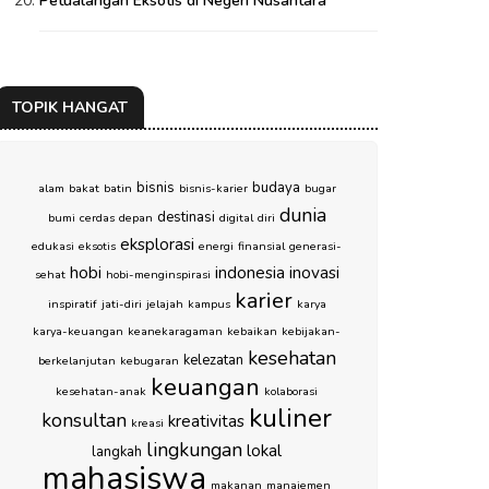
Petualangan Eksotis di Negeri Nusantara
TOPIK HANGAT
bisnis
budaya
alam
bakat
batin
bisnis-karier
bugar
dunia
destinasi
bumi
cerdas
depan
digital
diri
eksplorasi
edukasi
eksotis
energi
finansial
generasi-
hobi
indonesia
inovasi
sehat
hobi-menginspirasi
karier
inspiratif
jati-diri
jelajah
kampus
karya
karya-keuangan
keanekaragaman
kebaikan
kebijakan-
kesehatan
kelezatan
berkelanjutan
kebugaran
keuangan
kesehatan-anak
kolaborasi
kuliner
konsultan
kreativitas
kreasi
lingkungan
lokal
langkah
mahasiswa
makanan
manajemen