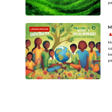
pe
M
LINGKUNGAN
Me
so
ke
pe