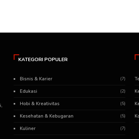
KATEGORI POPULER
Bisnis & Karier
(7)
T
Edukasi
(2)
K
Hobi & Kreativitas
(5)
K
,
Kesehatan & Kebugaran
(5)
K
Kuliner
(7)