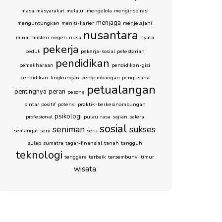
masa
masyarakat
melalui
mengelola
menginspirasi
menjaga
menguntungkan
meniti-karier
menjelajahi
nusantara
minat
misteri
negeri
nusa
nyata
pekerja
peduli
pekerja-sosial
pelestarian
pendidikan
pemeliharaan
pendidikan-gizi
pendidikan-lingkungan
pengembangan
pengusaha
petualangan
pentingnya
peran
pesona
pintar
positif
potensi
praktik-berkesinambungan
psikologi
profesional
pulau
rasa
sajian
selera
sosial
seniman
sukses
semangat
seni
seru
sulap
sumatra
tagar-finansial
tanah
tangguh
teknologi
tenggara
terbaik
tersembunyi
timur
wisata