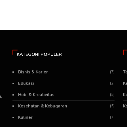
KATEGORI POPULER
Bisnis & Karier
(7)
T
Edukasi
(2)
K
Hobi & Kreativitas
(5)
K
,
Kesehatan & Kebugaran
(5)
K
Kuliner
(7)