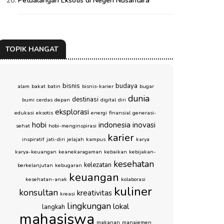
Petualangan Eksotis di Negeri Nusantara
TOPIK HANGAT
bisnis
budaya
alam
bakat
batin
bisnis-karier
bugar
dunia
destinasi
bumi
cerdas
depan
digital
diri
eksplorasi
edukasi
eksotis
energi
finansial
generasi-
hobi
indonesia
inovasi
sehat
hobi-menginspirasi
karier
inspiratif
jati-diri
jelajah
kampus
karya
karya-keuangan
keanekaragaman
kebaikan
kebijakan-
kesehatan
kelezatan
berkelanjutan
kebugaran
keuangan
kesehatan-anak
kolaborasi
kuliner
konsultan
kreativitas
kreasi
lingkungan
lokal
langkah
mahasiswa
makanan
manajemen