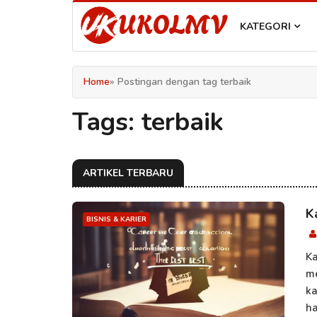
UKOLMV
KATEGORI
Home
» Postingan dengan tag terbaik
Tags: terbaik
ARTIKEL TERBARU
K
BISNIS & KARIER
Ka
m
ka
ha