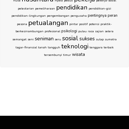
nusa
nyata
peduli
pekerja-sosial
pendidikan
pelestarian
pemeliharaan
pendidikan-gizi
pentingnya
peran
pendidikan-lingkungan
pengembangan
pengusaha
petualangan
pesona
pintar
positif
potensi
praktik-
psikologi
berkesinambungan
profesional
pulau
rasa
sajian
selera
sosial
seniman
sukses
semangat
seni
seru
sulap
sumatra
teknologi
tagar-finansial
tanah
tangguh
tenggara
terbaik
wisata
tersembunyi
timur