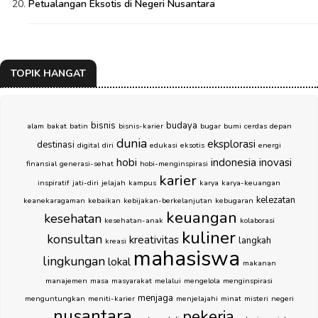
Petualangan Eksotis di Negeri Nusantara
TOPIK HANGAT
bisnis
budaya
alam
bakat
batin
bisnis-karier
bugar
bumi
cerdas
depan
dunia
eksplorasi
destinasi
digital
diri
edukasi
eksotis
energi
hobi
indonesia
inovasi
finansial
generasi-sehat
hobi-menginspirasi
karier
inspiratif
jati-diri
jelajah
kampus
karya
karya-keuangan
kelezatan
keanekaragaman
kebaikan
kebijakan-berkelanjutan
kebugaran
keuangan
kesehatan
kesehatan-anak
kolaborasi
kuliner
konsultan
kreativitas
langkah
kreasi
mahasiswa
lingkungan
lokal
makanan
manajemen
masa
masyarakat
melalui
mengelola
menginspirasi
menjaga
menguntungkan
meniti-karier
menjelajahi
minat
misteri
negeri
nusantara
pekerja