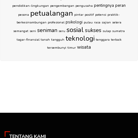
pentingnya
peran
pendidikan-lingkungan
pengembangan
pengusaha
petualangan
pesona
pintar
positif
potensi
praktik-
psikologi
berkesinambungan
profesional
pulau
rasa
sajian
selera
sosial
seniman
sukses
semangat
seni
seru
sulap
sumatra
teknologi
tagar-finansial
tanah
tangguh
tenggara
terbaik
wisata
tersembunyi
timur
TENTANG KAMI