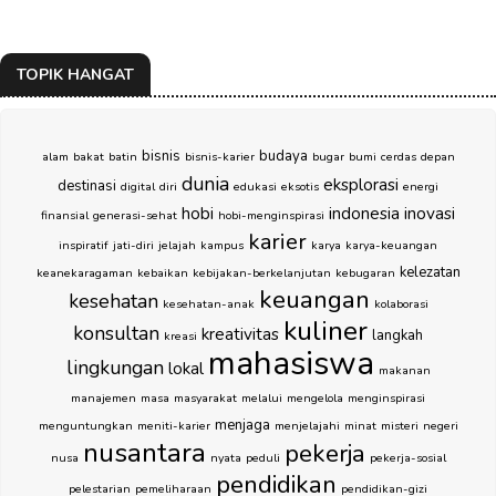
TOPIK HANGAT
bisnis
budaya
alam
bakat
batin
bisnis-karier
bugar
bumi
cerdas
depan
dunia
eksplorasi
destinasi
digital
diri
edukasi
eksotis
energi
hobi
indonesia
inovasi
finansial
generasi-sehat
hobi-menginspirasi
karier
inspiratif
jati-diri
jelajah
kampus
karya
karya-keuangan
kelezatan
keanekaragaman
kebaikan
kebijakan-berkelanjutan
kebugaran
keuangan
kesehatan
kesehatan-anak
kolaborasi
kuliner
konsultan
kreativitas
langkah
kreasi
mahasiswa
lingkungan
lokal
makanan
manajemen
masa
masyarakat
melalui
mengelola
menginspirasi
menjaga
menguntungkan
meniti-karier
menjelajahi
minat
misteri
negeri
nusantara
pekerja
nusa
nyata
peduli
pekerja-sosial
pendidikan
pelestarian
pemeliharaan
pendidikan-gizi